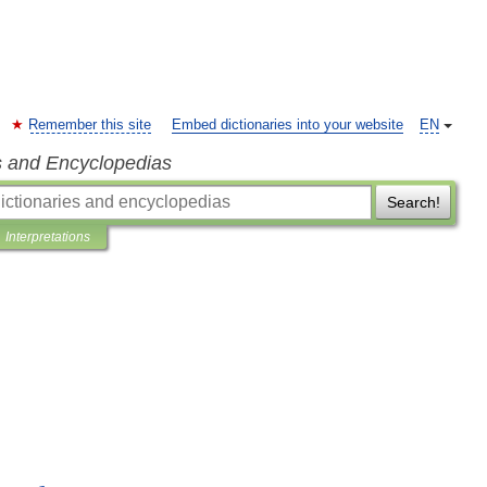
Remember this site
Embed dictionaries into your website
EN
s and Encyclopedias
Search!
Interpretations