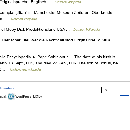
 Originalsprache: Englisch …
Deutsch Wikipedia
xemplar „Stan“ im Manchester Museum Zeitraum Oberkreide
orte …
Deutsch Wikipedia
itel Moby Dick Produktionsland USA …
Deutsch Wikipedia
eutscher Titel Wer die Nachtigall stört Originaltitel To Kill a
 Encyclopedia ► Pope Sabinianus The date of his birth is
bly 13 Sept., 604, and died 22 Feb., 606. The son of Bonus, he
 593 …
Catholic encyclopedia
Advertising
18+
upal,
WordPress, MODx.