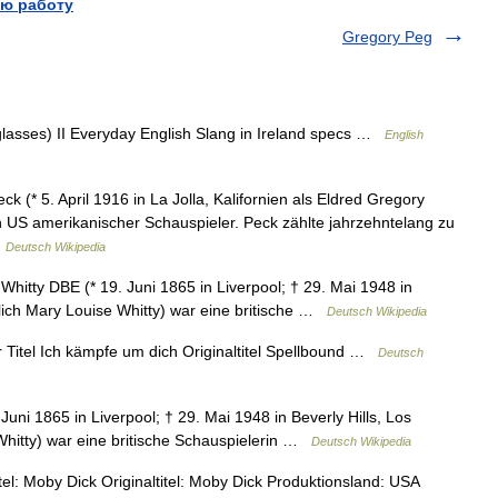
ю работу
Gregory Peg
glasses) II Everyday English Slang in Ireland specs …
English
(* 5. April 1916 in La Jolla, Kalifornien als Eldred Gregory
n US amerikanischer Schauspieler. Peck zählte jahrzehntelang zu
…
Deutsch Wikipedia
tty DBE (* 19. Juni 1865 in Liverpool; † 29. Mai 1948 in
ntlich Mary Louise Whitty) war eine britische …
Deutsch Wikipedia
Titel Ich kämpfe um dich Originaltitel Spellbound …
Deutsch
ni 1865 in Liverpool; † 29. Mai 1948 in Beverly Hills, Los
 Whitty) war eine britische Schauspielerin …
Deutsch Wikipedia
l: Moby Dick Originaltitel: Moby Dick Produktionsland: USA