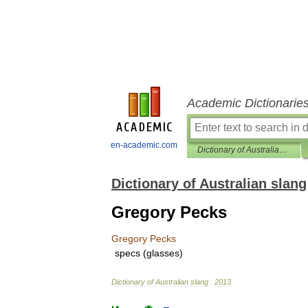
Academic Dictionarie
en-academic.com
Dictionary of Australian slang
Dictionary of Australian slang
Gregory Pecks
Gregory
Pecks
specs
(
glasses
)
Dictionary
of
Australian
slang
.
2013
.