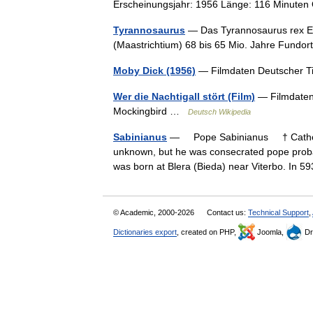
Erscheinungsjahr: 1956 Länge: 116 Minuten
Tyrannosaurus
— Das Tyrannosaurus rex E
(Maastrichtium) 68 bis 65 Mio. Jahre Fund
Moby Dick (1956)
— Filmdaten Deutscher T
Wer die Nachtigall stört (Film)
— Filmdaten D
Mockingbird …
Deutsch Wikipedia
Sabinianus
— Pope Sabinianus † Catholic
unknown, but he was consecrated pope proba
was born at Blera (Bieda) near Viterbo. In
© Academic, 2000-2026
Contact us:
Technical Support
,
Dictionaries export
, created on PHP,
Joomla,
Dr